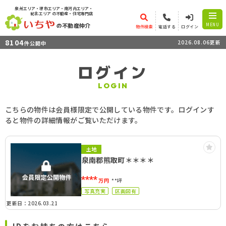
泉州エリア・堺市エリア・南河内エリア・
紀北エリア
の不動産・住宅専門店
の不動産仲介
MENU
物件検索
電話する
ログイン
8104
2026.08.06更新
件公開中
ログイン
LOGIN
こちらの物件は会員様限定で公開している物件です。ログインす
ると物件の詳細情報がご覧いただけます。
土地
泉南郡熊取町＊＊＊＊
****
万円
**坪
写真充実
区画図有
更新日：2026.03.21