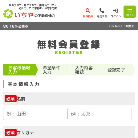
泉州エリア・堺市エリア・南河内エリア・
紀北エリア
の不動産・住宅専門店
の不動産仲介
MENU
物件検索
電話する
ログイン
8076
2026.08.10更新
件公開中
無料会員登録
REGISTER
お客様情報
希望条件
入力内容
登録完了
入力
入力
確認
基本情報入力
名前
必須
フリガナ
必須