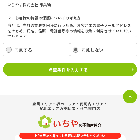
いちや / 株式会社 市兵衛
２．お客様の情報の保護についての考え方
当社は、当社の業務を円滑に行うため、お客さまの電子メールアドレス
をはじめ、氏名、住所、電話番号等の情報を収集・利用させていただい
ております。
当社は、これらのお客さまの個人情報（以下「お客さま情報」といいま
す。）の適正な保護を重大な責務と認識し、この責務を果たすために、
同意する
同意しない
次の方針の下でお客さま情報を取り扱います。
(1) お客さま情報に適用される個人情報の保護に関する法律その他の関
係法令を遵守し、適切に取り扱います。また、適宜取扱いの改善に努め
希望条件を入力する
ます。
(2) お客さま情報の取扱いに関する規程を明確にし、従業者に周知徹底
します。また、取引先等に対しても適切にお客さま情報を取り扱うよう
に要請します。
(3) お客さま情報の収集に際しては、利用目的を特定して通知または公
表し、その利用目的にしたがってお客さま情報を取り扱います。
泉州エリア・堺市エリア・南河内エリア・
(4) お客さま情報の漏洩、紛失、改ざん等を防止するために必要な 対策
紀北エリア
の不動産・住宅専門店
を講じて適切な管理を行います。
(5) 保有するお客さま情報について、お客さま本人からの開示、訂正、
削除、利用停止の依頼を所定の窓口でお受けして、誠意をもって対応い
の不動産仲介
たします。
HPを見たと言ってお気軽にお問い合わせください
具体的には、以下の内容に従ってお客さま情報の取り扱いをいたしま