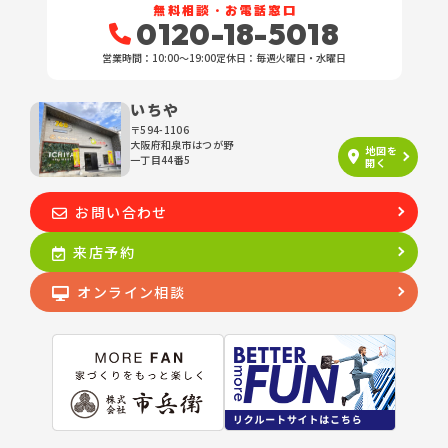
無料相談・お電話窓口
す。
0120-18-5018
営業時間：10:00〜19:00
定休日：毎週火曜日・水曜日
３．お客様の情報の利用目的
当社は、不動産についてのサービスをお客さまにご利用いただくにあた
り、各種の申込みの受付、訪問、提案、見積、各種の工事やサービス提
いちや
供等の機会に、当社が直接あるいは協力会社又は業務委託先等を通じ
〒594-1106
て、お客さまの個人情報（お客さまの電子メールアドレス、氏名、住
大阪府和泉市はつが野
地図を
所、電話番号等）を取得いたしますが、これらの個人情報は下記の目的
一丁目44番5
開く
に利用させていただきます。
(1) 不動産についてのサービスの提供
お問い合わせ
(2) 不動産についてのサービスのアフターサービスの提供
(3) 不動産についてのサービスのお知らせ・ＰＲ、調査・データ集積、
来店予約
研究開発
(4) ウェブサイトシステム管理会社（以下「サイト管理会社」といいま
オンライン相談
す。）への提供。
(5) その他上記(1)から(4)に附随する業務の実施
なお、当社は、サイト管理会社が提供するサービス改善に必要な範囲
で、お客様の個人データをサイト管理会社に提供します。
このように提供された個人データにつきましては、サイト管理会社にお
いて管理されることとなります。
サイト管理会社は、そのサービスの改善・向上を目指すことに加え、メ
ールマガジンなどによる情報提供、お客様による購買の分析をして、当