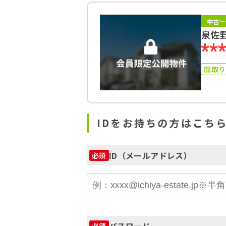
中古一
泉佐
**
間取
IDをお持ちの方はこち
ID（メールアドレス）
必須
パスワード
必須