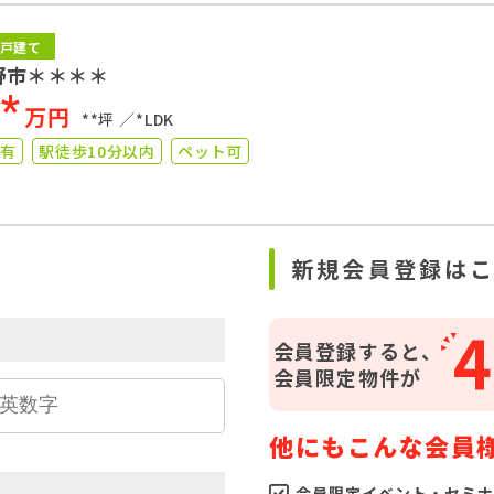
戸建て
野市＊＊＊＊
**
万円
**坪
*LDK
り有
駅徒歩10分以内
ペット可
ら
新規会員登録は
4
会員登録すると、
会員限定物件が
他にもこんな会員
会員限定イベント・セミナ