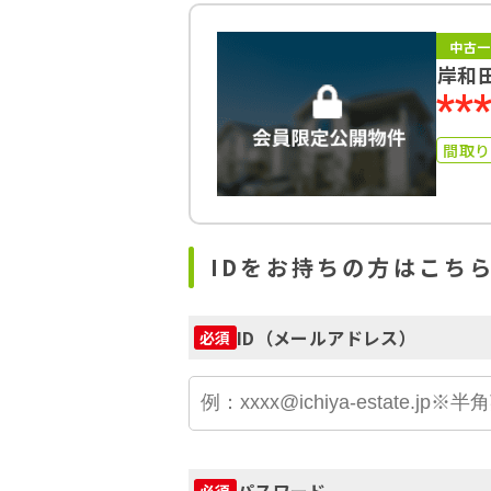
中古一
岸和
**
間取
IDをお持ちの方はこち
ID（メールアドレス）
必須
パスワード
必須