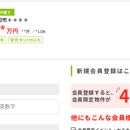
戸建て
田市＊＊＊＊
**
万円
**坪
*LDK
り有
駅徒歩10分以内
ら
新規会員登録は
4
会員登録すると、
会員限定物件が
他にもこんな会員
会員限定イベント・セミナ