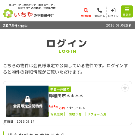
泉州エリア・堺市エリア・南河内エリア・
紀北エリア
の不動産・住宅専門店
の不動産仲介
MENU
物件検索
電話する
ログイン
8075
2026.08.06更新
件公開中
ログイン
LOGIN
こちらの物件は会員様限定で公開している物件です。ログインす
ると物件の詳細情報がご覧いただけます。
中古一戸建て
岸和田市＊＊＊＊
****
万円
**坪
*LDK
写真充実
間取り有
リフォーム済
更新日：2026.05.24