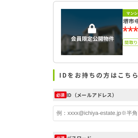
マンシ
堺市
**
間取
IDをお持ちの方はこち
ID（メールアドレス）
必須
パスワード
必須