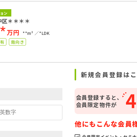
ョン
中区＊＊＊＊
**
万円
**m²
*LDK
り有
南向き
ら
新規会員登録は
4
会員登録すると、
会員限定物件が
他にもこんな会員
会員限定イベント・セミナ