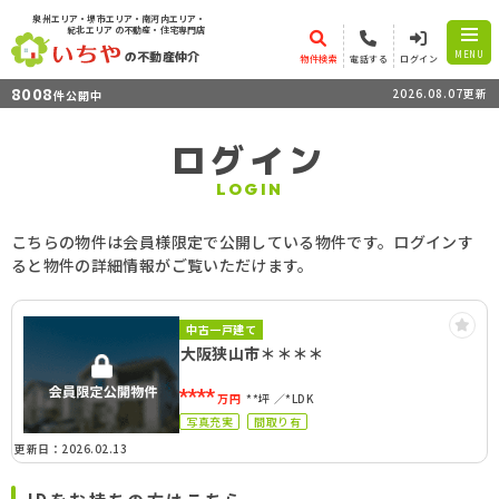
泉州エリア・堺市エリア・南河内エリア・
紀北エリア
の不動産・住宅専門店
の不動産仲介
MENU
物件検索
電話する
ログイン
8008
2026.08.07更新
件公開中
ログイン
LOGIN
こちらの物件は会員様限定で公開している物件です。ログインす
ると物件の詳細情報がご覧いただけます。
中古一戸建て
大阪狭山市＊＊＊＊
****
万円
**坪
*LDK
写真充実
間取り有
更新日：2026.02.13