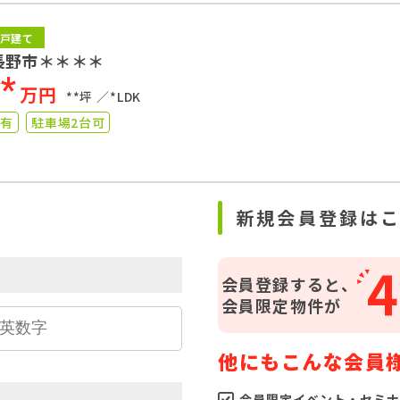
戸建て
長野市＊＊＊＊
**
万円
**坪
*LDK
り有
駐車場2台可
ら
新規会員登録は
4
会員登録すると、
会員限定物件が
他にもこんな会員
会員限定イベント・セミナ