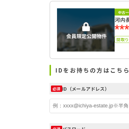
中古一
河内
**
間取
IDをお持ちの方はこち
ID（メールアドレス）
必須
パスワード
必須