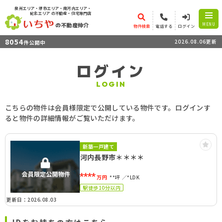
泉州エリア・堺市エリア・南河内エリア・
紀北エリア
の不動産・住宅専門店
の不動産仲介
MENU
物件検索
電話する
ログイン
8054
2026.08.06更新
件公開中
ログイン
LOGIN
こちらの物件は会員様限定で公開している物件です。ログインす
ると物件の詳細情報がご覧いただけます。
新築一戸建て
河内長野市＊＊＊＊
****
万円
**坪
*LDK
駅徒歩10分以内
更新日：2026.08.03