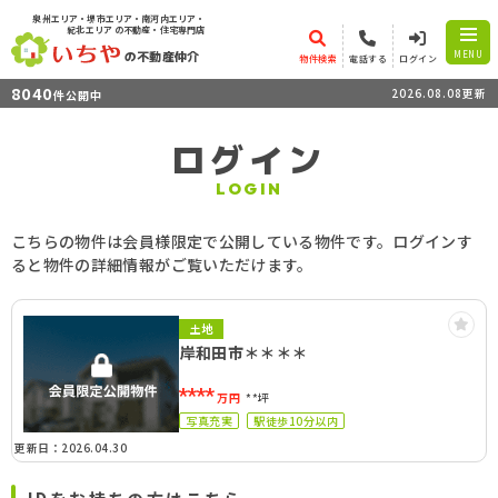
泉州エリア・堺市エリア・南河内エリア・
紀北エリア
の不動産・住宅専門店
の不動産仲介
MENU
物件検索
電話する
ログイン
8040
2026.08.08更新
件公開中
ログイン
LOGIN
こちらの物件は会員様限定で公開している物件です。ログインす
ると物件の詳細情報がご覧いただけます。
土地
岸和田市＊＊＊＊
****
万円
**坪
写真充実
駅徒歩10分以内
更新日：2026.04.30