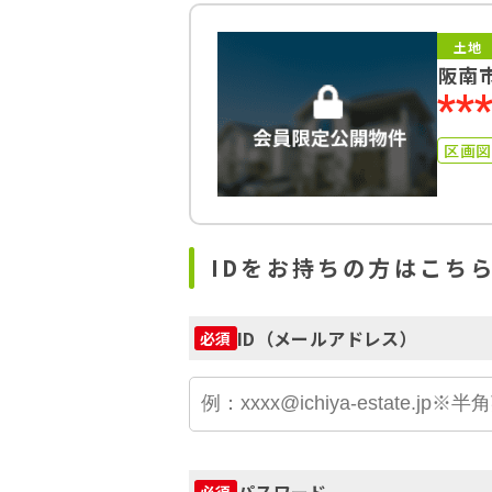
土地
阪南
**
区画
IDをお持ちの方はこち
ID（メールアドレス）
必須
パスワード
必須