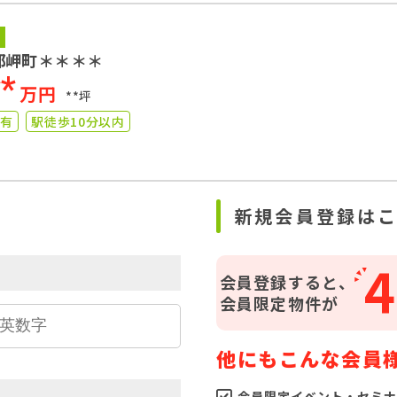
郡岬町＊＊＊＊
**
万円
**坪
図有
駅徒歩10分以内
ら
新規会員登録は
4
会員登録すると、
会員限定物件が
他にもこんな会員
会員限定イベント・セミナ