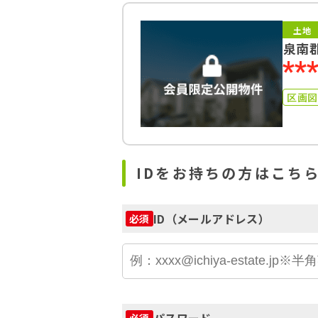
土地
泉南
**
区画
IDをお持ちの方はこち
ID（メールアドレス）
必須
パスワード
必須