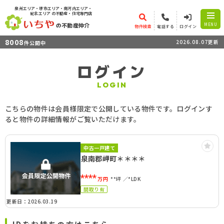
泉州エリア・堺市エリア・南河内エリア・
紀北エリア
の不動産・住宅専門店
の不動産仲介
MENU
物件検索
電話する
ログイン
8008
2026.08.07更新
件公開中
ログイン
LOGIN
こちらの物件は会員様限定で公開している物件です。ログインす
ると物件の詳細情報がご覧いただけます。
中古一戸建て
泉南郡岬町＊＊＊＊
****
万円
**坪
*LDK
間取り有
更新日：2026.03.19