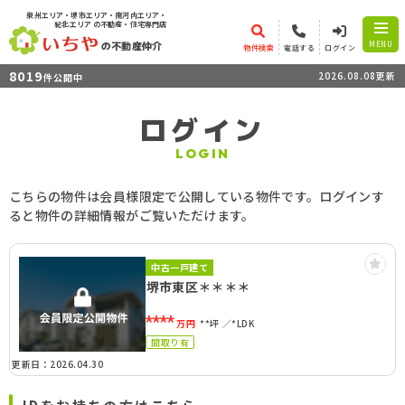
泉州エリア・堺市エリア・南河内エリア・
紀北エリア
の不動産・住宅専門店
の不動産仲介
MENU
物件検索
電話する
ログイン
8019
2026.08.08更新
件公開中
ログイン
LOGIN
こちらの物件は会員様限定で公開している物件です。ログインす
ると物件の詳細情報がご覧いただけます。
中古一戸建て
堺市東区＊＊＊＊
****
万円
**坪
*LDK
間取り有
更新日：2026.04.30