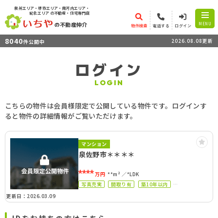
泉州エリア・堺市エリア・南河内エリア・
紀北エリア
の不動産・住宅専門店
の不動産仲介
MENU
物件検索
電話する
ログイン
8040
2026.08.08更新
件公開中
ログイン
LOGIN
こちらの物件は会員様限定で公開している物件です。ログインす
ると物件の詳細情報がご覧いただけます。
マンション
泉佐野市＊＊＊＊
****
万円
**m²
*LDK
写真充実
間取り有
築10年以内
駅徒歩10分以内
ペット可
更新日：2026.03.09