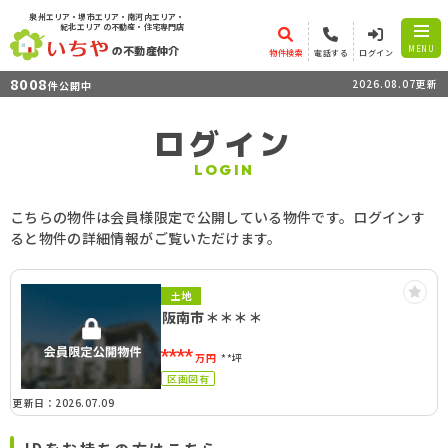
泉州エリア・堺市エリア・南河内エリア・
紀北エリア
の不動産・住宅専門店
の不動産仲介
MENU
物件検索
電話する
ログイン
8008
2026.08.07更新
件公開中
ログイン
LOGIN
こちらの物件は会員様限定で公開している物件です。ログインす
ると物件の詳細情報がご覧いただけます。
土地
阪南市＊＊＊＊
****
万円
**坪
区画図有
更新日：2026.07.09