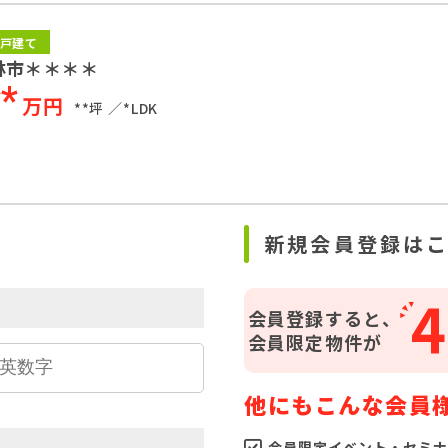
戸建て
林市＊＊＊＊
**
万円
**坪
*LDK
ら
新規会員登録は
4
会員登録すると、
会員限定物件が
他にもこんな会員
会員限定イベント・セミナ