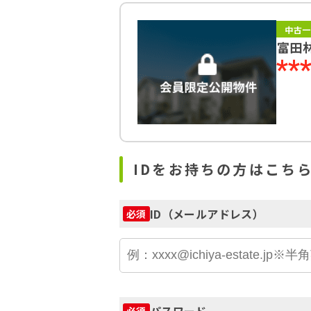
中古一
富田
**
IDをお持ちの方はこち
ID（メールアドレス）
必須
パスワード
必須