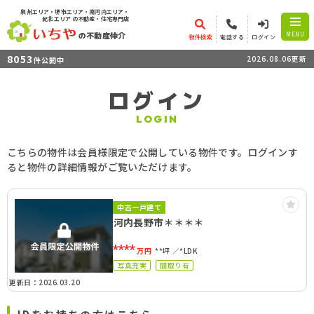
泉州エリア・堺市エリア・南河内エリア・
紀北エリア
の不動産・住宅専門店
の不動産仲介
MENU
物件検索
電話する
ログイン
8053
2026.08.06更新
件公開中
ログイン
LOGIN
こちらの物件は会員様限定で公開している物件です。ログインす
ると物件の詳細情報がご覧いただけます。
中古一戸建て
河内長野市＊＊＊＊
****
万円
**坪
*LDK
写真充実
間取り有
更新日：2026.03.20