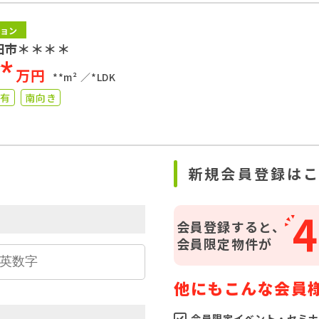
ョン
田市＊＊＊＊
**
万円
**m²
*LDK
り有
南向き
ら
新規会員登録は
4
会員登録すると、
会員限定物件が
他にもこんな会員
会員限定イベント・セミナ