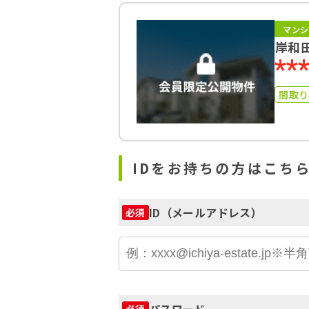
マンシ
岸和
**
間取
IDをお持ちの方はこち
ID（メールアドレス）
必須
パスワード
必須