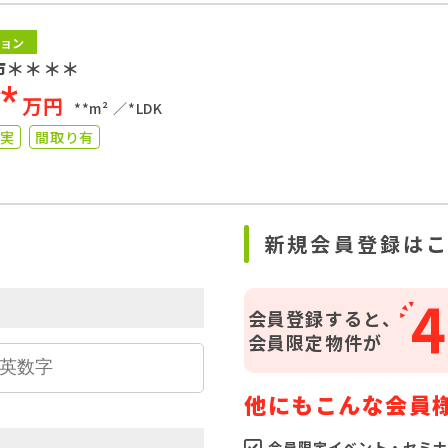
ョン
市＊＊＊＊
**
万円
**m²
*LDK
充実
間取り有
ら
新規会員登録は
4
会員登録すると、
会員限定物件が
他にもこんな会員
会員限定イベント・セミナ