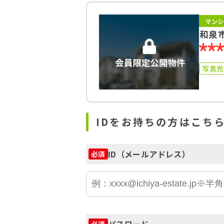
マンシ
和泉
**
写真
IDをお持ちの方はこち
ID（メールアドレス）
必須
パスワード
必須