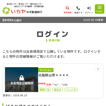
泉州エリア・堺市エリア・南河内エリア・
紀北エリア
の不動産・住宅専門店
の不動産仲介
MENU
物件検索
電話する
ログイン
8049
2026.08.06更新
件公開中
ログイン
LOGIN
こちらの物件は会員様限定で公開している物件です。ログインす
ると物件の詳細情報がご覧いただけます。
マンション
大阪狭山市＊＊＊＊
****
万円
**m²
*LDK
間取り有
南向き
ペット可
更新日：2026.06.20