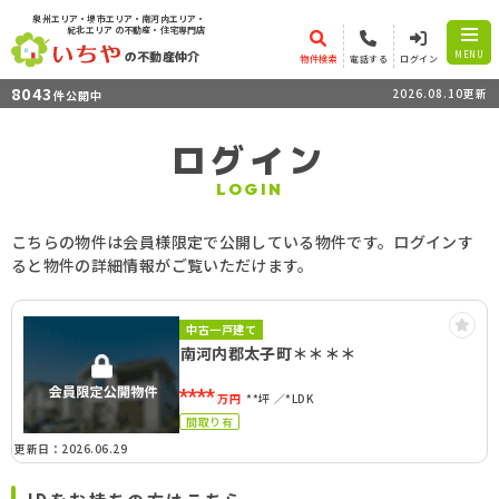
泉州エリア・堺市エリア・南河内エリア・
紀北エリア
の不動産・住宅専門店
の不動産仲介
MENU
物件検索
電話する
ログイン
8043
2026.08.10更新
件公開中
ログイン
LOGIN
こちらの物件は会員様限定で公開している物件です。ログインす
ると物件の詳細情報がご覧いただけます。
中古一戸建て
南河内郡太子町＊＊＊＊
****
万円
**坪
*LDK
間取り有
更新日：2026.06.29