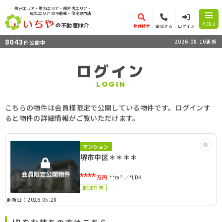
泉州エリア・堺市エリア・南河内エリア・
紀北エリア
の不動産・住宅専門店
の不動産仲介
MENU
物件検索
電話する
ログイン
8043
2026.08.10更新
件公開中
ログイン
LOGIN
こちらの物件は会員様限定で公開している物件です。ログインす
ると物件の詳細情報がご覧いただけます。
マンション
堺市中区＊＊＊＊
****
万円
**m²
*LDK
間取り有
更新日：2026.05.28