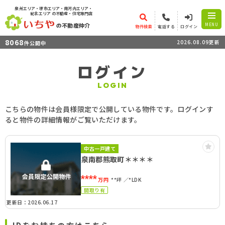
泉州エリア・堺市エリア・南河内エリア・
紀北エリア
の不動産・住宅専門店
の不動産仲介
MENU
物件検索
電話する
ログイン
8068
2026.08.09更新
件公開中
ログイン
LOGIN
こちらの物件は会員様限定で公開している物件です。ログインす
ると物件の詳細情報がご覧いただけます。
中古一戸建て
泉南郡熊取町＊＊＊＊
****
万円
**坪
*LDK
間取り有
更新日：2026.06.17