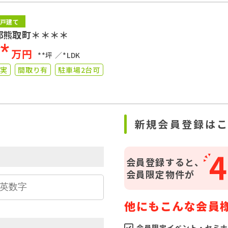
戸建て
郡熊取町＊＊＊＊
**
万円
**坪
*LDK
充実
間取り有
駐車場2台可
ら
新規会員登録は
4
会員登録すると、
会員限定物件が
他にもこんな会員
会員限定イベント・セミナ