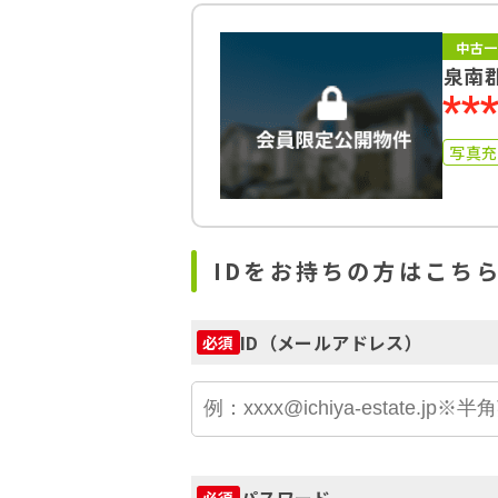
中古一
泉南
**
写真
IDをお持ちの方はこち
ID（メールアドレス）
必須
パスワード
必須