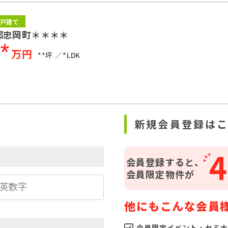
戸建て
郡忠岡町＊＊＊＊
**
万円
**坪
*LDK
ら
新規会員登録は
4
会員登録すると、
会員限定物件が
他にもこんな会員
会員限定イベント・セミナ