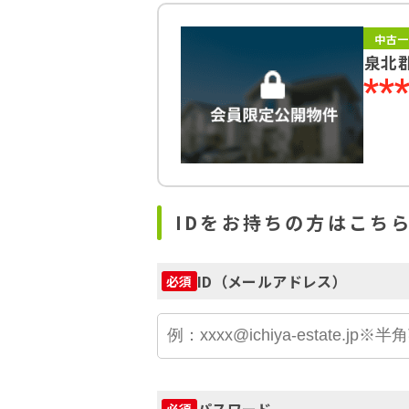
中古一
泉北
**
IDをお持ちの方はこち
ID（メールアドレス）
必須
パスワード
必須