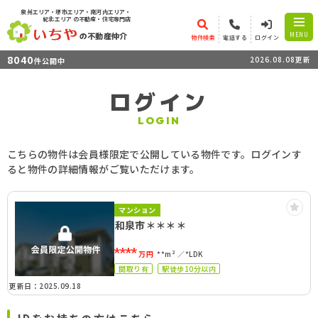
泉州エリア・堺市エリア・南河内エリア・
紀北エリア
の不動産・住宅専門店
の不動産仲介
MENU
物件検索
電話する
ログイン
8040
2026.08.08更新
件公開中
ログイン
LOGIN
こちらの物件は会員様限定で公開している物件です。ログインす
ると物件の詳細情報がご覧いただけます。
マンション
和泉市＊＊＊＊
****
万円
**m²
*LDK
間取り有
駅徒歩10分以内
更新日：2025.09.18