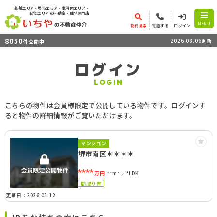
泉州エリア・堺市エリア・南河内エリア・
紀北エリア
の不動産・住宅専門店
の不動産仲介
MENU
物件検索
電話する
ログイン
8050
2026.08.06更新
件公開中
ログイン
LOGIN
こちらの物件は会員様限定で公開している物件です。ログインす
ると物件の詳細情報がご覧いただけます。
マンション
堺市南区＊＊＊＊
****
万円
**m²
*LDK
間取り有
更新日：2026.03.12