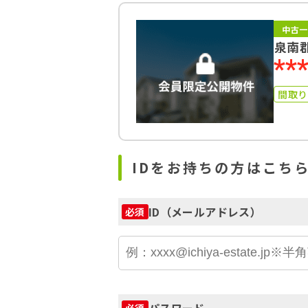
中古一
泉南
**
間取
IDをお持ちの方はこち
ID（メールアドレス）
必須
パスワード
必須