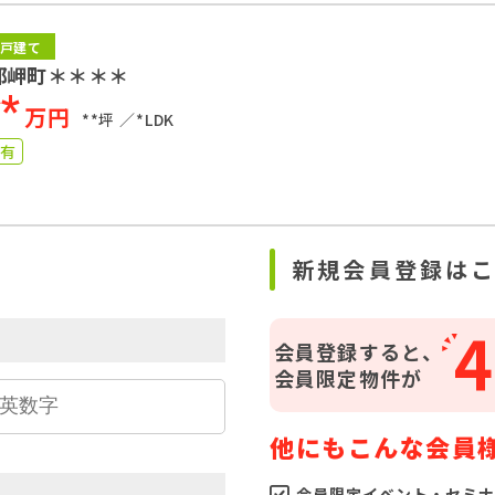
戸建て
郡岬町＊＊＊＊
**
万円
**坪
*LDK
り有
ら
新規会員登録は
4
会員登録すると、
会員限定物件が
他にもこんな会員
会員限定イベント・セミナ