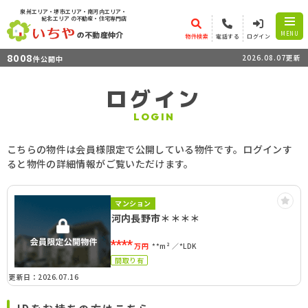
泉州エリア・堺市エリア・南河内エリア・
紀北エリア
の不動産・住宅専門店
の不動産仲介
MENU
物件検索
電話する
ログイン
8008
2026.08.07更新
件公開中
ログイン
LOGIN
こちらの物件は会員様限定で公開している物件です。ログインす
ると物件の詳細情報がご覧いただけます。
マンション
河内長野市＊＊＊＊
****
万円
**m²
*LDK
間取り有
更新日：2026.07.16