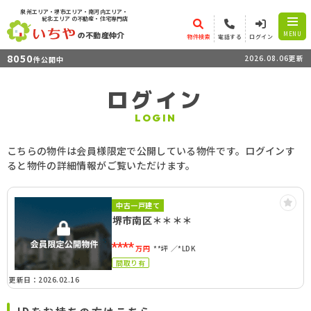
泉州エリア・堺市エリア・南河内エリア・
紀北エリア
の不動産・住宅専門店
の不動産仲介
MENU
物件検索
電話する
ログイン
8050
2026.08.06更新
件公開中
ログイン
LOGIN
こちらの物件は会員様限定で公開している物件です。ログインす
ると物件の詳細情報がご覧いただけます。
中古一戸建て
堺市南区＊＊＊＊
****
万円
**坪
*LDK
間取り有
更新日：2026.02.16