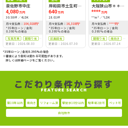
泉佐野市中庄
岸和田市土生町１
大阪狭山市＊＊＊
２丁目
＊
4,080
640
****
万円
万円
万円
30.58坪
4LDK
28.01坪
**m²
*LDK
月々支払例：
104,028
円
*
月々支払例：
16,318
円
*
月々支払例：
****
円
*
*35年ローン / 金利
*35年ローン / 金利
*35年ローン / 金利
0.395%の場合
0.395%の場合
0.395%の場合
写真充実
間取り有
区画図有
間取り有
南向き
更新日：2026.08.03
更新日：2026.07.30
更新日：2026.07.24
築10年以内
リフォーム済
駐車場2台可
ペット可
*35年ローン / 金利0.395%の場合
※審査により金利は変わる可能性があります。
自社物件
詳しくは詳細ページをご覧ください。
こだわり条件から探す
FEATURE SEARCH
築10年以内
南向き
リフォーム済
駅徒歩10分以内
駐車場2台可
ペット可
自社物件