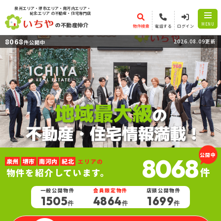
泉州エリア・堺市エリア・南河内エリア・
紀北エリア
の不動産・住宅専門店
の不動産仲介
MENU
物件検索
電話する
ログイン
8068
2026.08.09更新
件公開中
公開中
8068
泉州
堺市
南河内
紀北
エリアの
件
物件を紹介しています。
一般公開物件
会員限定物件
店頭公開物件
1505
4864
1699
件
件
件