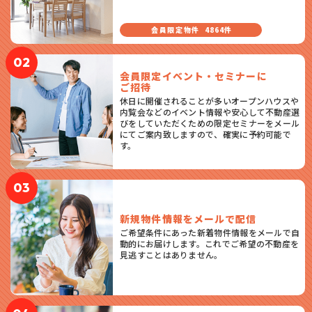
会員限定物件
4864件
02
会員限定イベント・セミナーに
ご招待
休日に開催されることが多いオープンハウスや
内覧会などのイベント情報や安心して不動産選
びをしていただくための限定セミナーをメール
にてご案内致しますので、確実に予約可能で
す。
03
新規物件情報をメールで配信
ご希望条件にあった新着物件情報をメールで自
動的にお届けします。これでご希望の不動産を
見逃すことはありません。