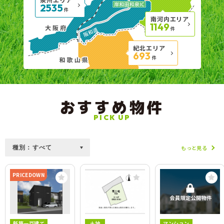
2535
件
南河内エリア
1149
件
紀北エリア
693
件
おすすめ物件
PICK UP
もっと見る
PRICEDOWN
新築一戸建て
土地
マンション