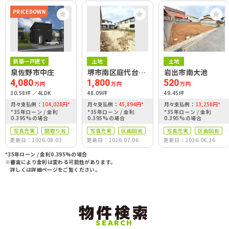
PRICEDOWN
新築一戸建て
土地
土地
泉佐野市中庄
堺市南区庭代台1
岩出市南大池
丁
4,080
1,800
520
万円
万円
万円
30.58坪
4LDK
48.09坪
49.45坪
月々支払例：
104,028
円
*
月々支払例：
45,894
円
*
月々支払例：
13,258
円
*
*35年ローン / 金利
*35年ローン / 金利
*35年ローン / 金利
0.395%の場合
0.395%の場合
0.395%の場合
写真充実
間取り有
写真充実
区画図有
写真充実
区画図有
更新日：2026.08.03
更新日：2026.07.06
更新日：2026.06.26
築10年以内
自社物件
自社物件
駐車場2台可
*35年ローン / 金利0.395%の場合
※審査により金利は変わる可能性があります。
自社物件
詳しくは詳細ページをご覧ください。
物件検索
SEARCH