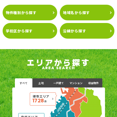
物件種別から探す
地域名から探す
学校区から探す
沿線から探す
エリアから探す
AREA SEARCH
すべて
土地
一戸建て
マンション
収益物件
堺市エリア
1728
件
泉州エリア