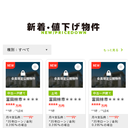
新着•値下げ物件
NEW/PRICEDOWN
もっと見る
NEW
NEW
NEW
中古一戸建て
土地
中古一戸建て
富田林市＊＊＊＊
富田林市＊＊＊＊
富田林市＊＊＊＊
****
****
****
万円
万円
万円
**坪
*LDK
**坪
**坪
*LDK
月々支払例：
****
円
*
月々支払例：
****
円
*
月々支払例：
****
円
*
*35年ローン / 金利
*35年ローン / 金利
*35年ローン / 金利
0.395%の場合
0.395%の場合
0.395%の場合