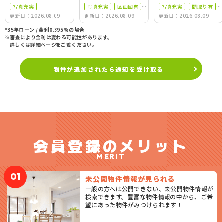
写真充実
写真充実
区画図有
写真充実
間取り有
更新日：2026.08.09
更新日：2026.08.09
更新日：2026.08.09
駅徒歩10分以内
駅徒歩10分以内
駐車場2台可
*35年ローン / 金利0.395%の場合
※審査により金利は変わる可能性があります。
詳しくは詳細ページをご覧ください。
物件が追加されたら通知を受け取る
会員登録のメリット
MERIT
01
未公開物件情報が見られる
一般の方へは公開できない、未公開物件情報が
検索できます。豊富な物件情報の中から、ご希
望にあった物件がみつけられます！