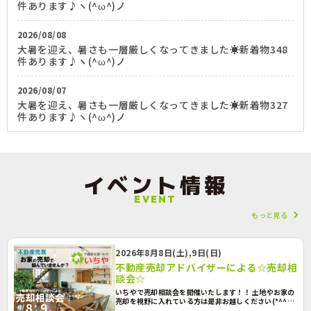
件あります♪ヽ(^ω^)ノ
2026/08/08
大暑を迎え、暑さも一層厳しくなってきました☀️新着物348
件あります♪ヽ(^ω^)ノ
2026/08/07
大暑を迎え、暑さも一層厳しくなってきました☀️新着物327
件あります♪ヽ(^ω^)ノ
イベント情報
EVENT
もっと見る
2026年8月8日(土),9日(日)
不動産売却アドバイザーによる☆売却相
談会☆
いちやで売却相談会を開催いたします！！ 土地やお家の
売却を視野に入れている方は是非お越しください(*^^*)
好条件で売却が叶うように、全力でサポート致します☆