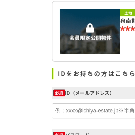
土地
泉南
**
IDをお持ちの方はこち
ID（メールアドレス）
必須
パスワード
必須