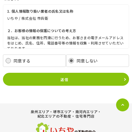
1. 個人情報取り扱い業者の氏名又は名称
いちや / 株式会社 市兵衛
２．お客様の情報の保護についての考え方
当社は、当社の業務を円滑に行うため、お客さまの電子メールアドレス
をはじめ、氏名、住所、電話番号等の情報を収集・利用させていただい
ております。
当社は、これらのお客さまの個人情報（以下「お客さま情報」といいま
す。）の適正な保護を重大な責務と認識し、この責務を果たすために、
同意する
同意しない
次の方針の下でお客さま情報を取り扱います。
(1) お客さま情報に適用される個人情報の保護に関する法律その他の関
係法令を遵守し、適切に取り扱います。また、適宜取扱いの改善に努め
送信
ます。
(2) お客さま情報の取扱いに関する規程を明確にし、従業者に周知徹底
します。また、取引先等に対しても適切にお客さま情報を取り扱うよう
に要請します。
(3) お客さま情報の収集に際しては、利用目的を特定して通知または公
表し、その利用目的にしたがってお客さま情報を取り扱います。
泉州エリア・堺市エリア・南河内エリア・
(4) お客さま情報の漏洩、紛失、改ざん等を防止するために必要な 対策
紀北エリア
の不動産・住宅専門店
を講じて適切な管理を行います。
(5) 保有するお客さま情報について、お客さま本人からの開示、訂正、
削除、利用停止の依頼を所定の窓口でお受けして、誠意をもって対応い
の不動産仲介