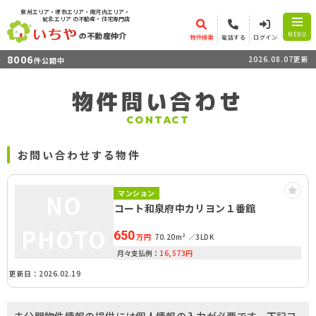
泉州エリア・堺市エリア・南河内エリア・
紀北エリア
の不動産・住宅専門店
の不動産仲介
MENU
物件検索
電話する
ログイン
8006
2026.08.07更新
件公開中
物件問い合わせ
CONTACT
お問い合わせする物件
マンション
NO
コート和泉府中カリヨン１番館
PHOTO
650
万円
70.20m²
3LDK
月々支払例：
16,573
円
更新日：2026.02.19