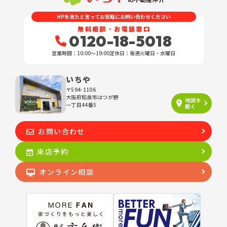
たします。
HPを見たと言ってお気軽にお問い合わせください
具体的には、以下の内容に従ってお客さま情報の取り扱いをいたしま
無料相談・お電話窓口
す。
0120-18-5018
営業時間：10:00〜19:00
定休日：毎週火曜日・水曜日
３．お客様の情報の利用目的
当社は、不動産についてのサービスをお客さまにご利用いただくにあた
り、各種の申込みの受付、訪問、提案、見積、各種の工事やサービス提
いちや
供等の機会に、当社が直接あるいは協力会社又は業務委託先等を通じ
〒594-1106
て、お客さまの個人情報（お客さまの電子メールアドレス、氏名、住
大阪府和泉市はつが野
地図を
所、電話番号等）を取得いたしますが、これらの個人情報は下記の目的
一丁目44番5
開く
に利用させていただきます。
(1) 不動産についてのサービスの提供
お問い合わせ
(2) 不動産についてのサービスのアフターサービスの提供
(3) 不動産についてのサービスのお知らせ・ＰＲ、調査・データ集積、
来店予約
研究開発
(4) ウェブサイトシステム管理会社（以下「サイト管理会社」といいま
オンライン相談
す。）への提供。
(5) その他上記(1)から(4)に附随する業務の実施
なお、当社は、サイト管理会社が提供するサービス改善に必要な範囲
で、お客様の個人データをサイト管理会社に提供します。
このように提供された個人データにつきましては、サイト管理会社にお
いて管理されることとなります。